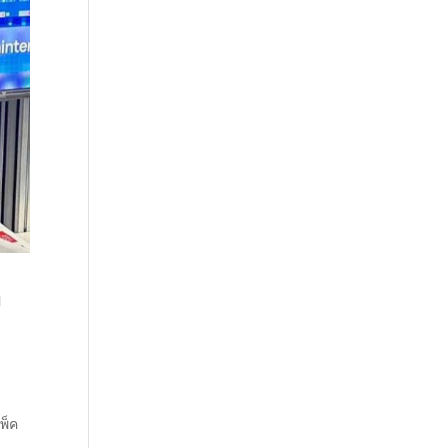
า
พ็ค