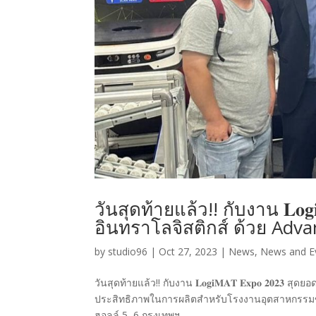
วันสุดท้ายแล้ว!! กับงาน 𝐋𝐨𝐠
อินทราโลจิสติกส์ ด้วย Adv
by
studio96
|
Oct 27, 2023
|
News
,
News and E
วันสุดท้ายแล้ว!! กับงาน 𝐋𝐨𝐠𝐢𝐌𝐀𝐓 𝐄𝐱𝐩𝐨 𝟐𝟎𝟐
ประสิทธิภาพในการผลิตสำหรับโรงงานอุตสาหกรรมขอ
ฮอลล์ 5–6 กรุงเทพฯ...