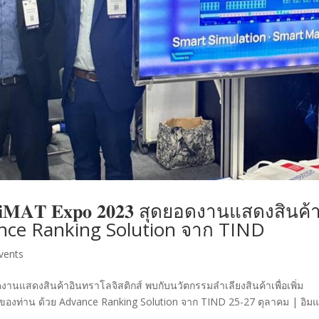
𝐌𝐀𝐓 𝐄𝐱𝐩𝐨 𝟐𝟎𝟐𝟑 สุดยอดงานแสดงสินค้
ance Ranking Solution จาก TIND
vents
𝟑 สุดยอดงานแสดงสินค้าอินทราโลจิสติกส์ พบกับนวัตกรรมลำเลียงสินค้าเพื่อเพิ่ม
งท่าน ด้วย Advance Ranking Solution จาก TIND 25-27 ตุลาคม | อิมแ