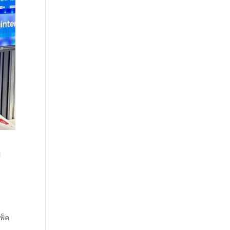
า
พ็ค