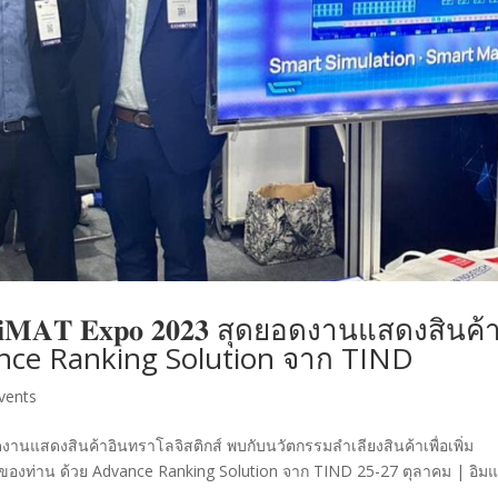
𝐌𝐀𝐓 𝐄𝐱𝐩𝐨 𝟐𝟎𝟐𝟑 สุดยอดงานแสดงสินค้
ance Ranking Solution จาก TIND
vents
𝟑 สุดยอดงานแสดงสินค้าอินทราโลจิสติกส์ พบกับนวัตกรรมลำเลียงสินค้าเพื่อเพิ่ม
งท่าน ด้วย Advance Ranking Solution จาก TIND 25-27 ตุลาคม | อิมแ