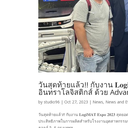
วันสุดท้ายแล้ว!! กับงาน 𝐋𝐨𝐠
อินทราโลจิสติกส์ ด้วย Adv
by
studio96
|
Oct 27, 2023
|
News
,
News and E
วันสุดท้ายแล้ว!! กับงาน 𝐋𝐨𝐠𝐢𝐌𝐀𝐓 𝐄𝐱𝐩𝐨 𝟐𝟎𝟐
ประสิทธิภาพในการผลิตสำหรับโรงงานอุตสาหกรรมขอ
ฮอลล์ 5–6 กรุงเทพฯ...